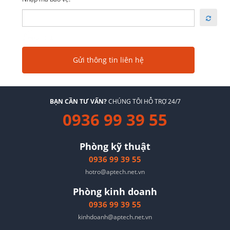
BẠN CẦN TƯ VẤN?
CHÚNG TÔI HỖ TRỢ 24/7
0936 99 39 55
Phòng kỹ thuật
0936 99 39 55
hotro@aptech.net.vn
Phòng kinh doanh
0936 99 39 55
kinhdoanh@aptech.net.vn