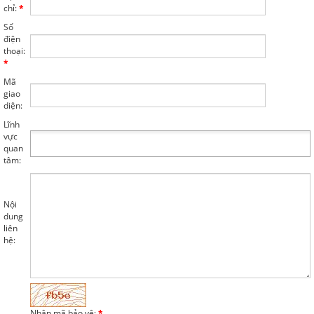
chỉ:
*
Số
điện
thoại:
*
Mã
giao
diện:
Lĩnh
vực
quan
tâm:
Nội
dung
liên
hệ:
Nhập mã bảo vệ:
*