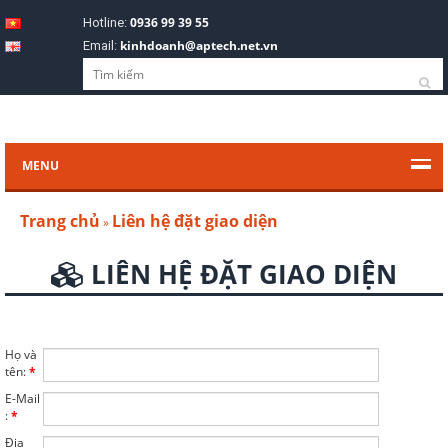
0936 99 39 55
Hotline:
kinhdoanh@aptech.net.vn
Email:
MENU
Trang chủ
Liên hệ đặt giao diện
»
LIÊN HỆ ĐẶT GIAO DIỆN
Họ và
tên:
*
E-Mail
:
*
Địa