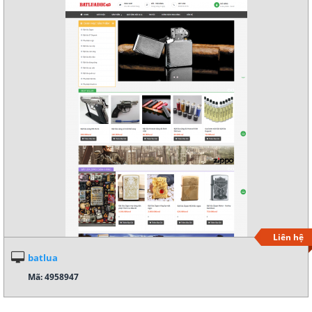
Chi tiết
Liên hệ
batlua
Mã: 4958947
Xem demo