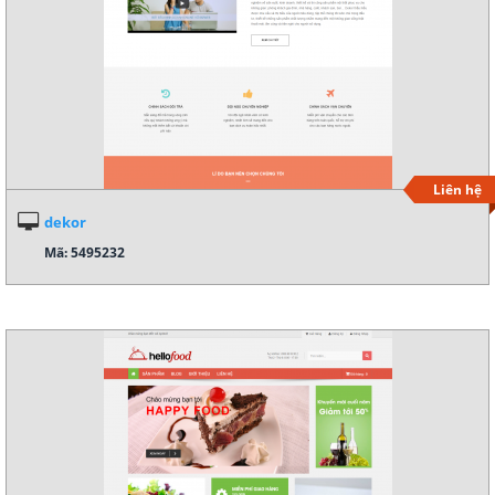
Liên hệ
dekor
Mã: 5495232
Xem demo
Chi tiết