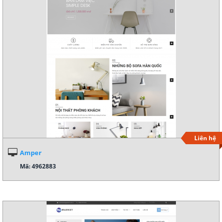
Liên hệ
Amper
Mã: 4962883
Xem demo
Chi tiết