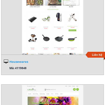
Liên hệ
Housewares
Mã: 4119848
Xem demo
Chi tiết