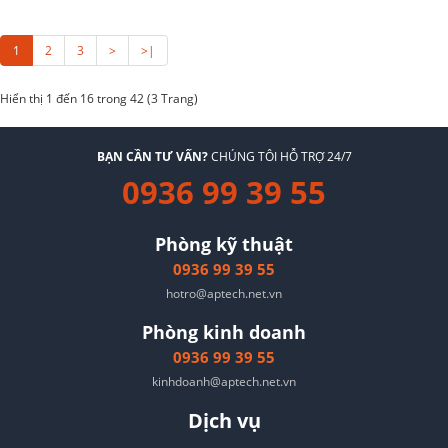
1
2
3
>
>|
Hiển thị 1 đến 16 trong 42 (3 Trang)
BẠN CẦN TƯ VẤN?
CHÚNG TÔI HỖ TRỢ 24/7
0936 99 39 55
Phòng kỹ thuật
0936 99 39 55
hotro@aptech.net.vn
Phòng kinh doanh
0936 99 39 55
kinhdoanh@aptech.net.vn
Dịch vụ