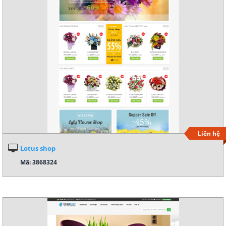
Liên hệ
Lotus shop
Mã: 3868324
Xem demo
Chi tiết