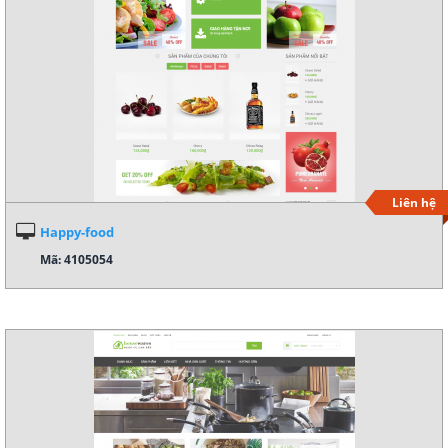
Liên hệ
Happy-food
Mã: 4105054
Xem demo
Chi tiết