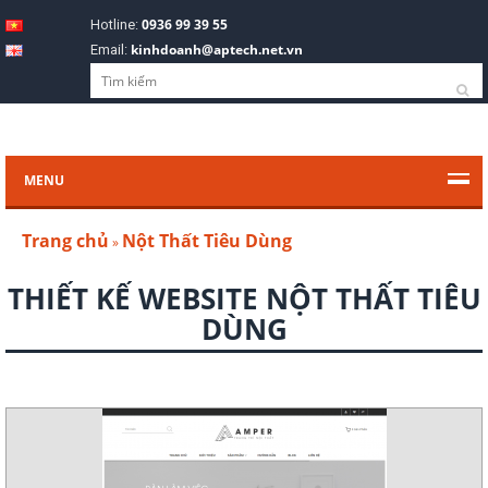
0936 99 39 55
Hotline:
kinhdoanh@aptech.net.vn
Email:
MENU
Trang chủ
Nột Thất Tiêu Dùng
»
THIẾT KẾ WEBSITE NỘT THẤT TIÊU
DÙNG
Xem demo
Chi tiết