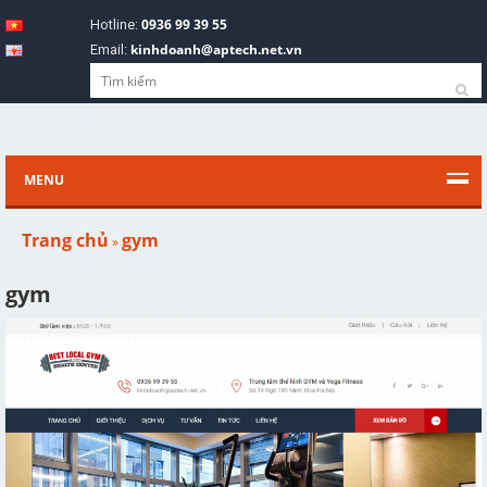
0936 99 39 55
Hotline:
kinhdoanh@aptech.net.vn
Email:
MENU
Trang chủ
gym
»
gym