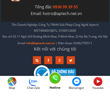
Tổng đài:
0936 99 39 55
Email:
hotro@aptech.net.vn
Tên Doanh Nghiệp: Công Ty TNHH Giải Pháp Công Nghệ Aptech
MST/ĐKKD/QĐTL: 0106512600
Địa chỉ Số 11 Ngõ 243 Đường Minh Khai, P Minh Khai, Q Hai Bà Trưng, Hà Nội
Email
info@aptech.net.vn
| Điện thoại: 02462750511
Kết nối với chúng tôi
Hotline
Map
Chat Zalo
Messenger
Youtube
Điều khoản
Sử dụng nội dung ở trang này và dịch vụ tại Aptech bạn đồng ý với
& Điều kiện
Chính sách bảo mật
|
của chúng tôi