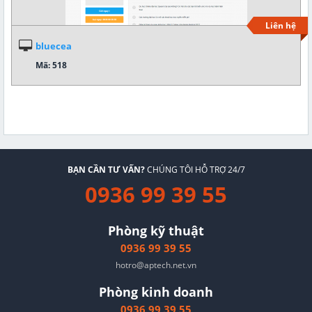
Liên hệ
bluecea
Mã: 518
BẠN CẦN TƯ VẤN?
CHÚNG TÔI HỖ TRỢ 24/7
0936 99 39 55
Phòng kỹ thuật
0936 99 39 55
hotro@aptech.net.vn
Phòng kinh doanh
0936 99 39 55