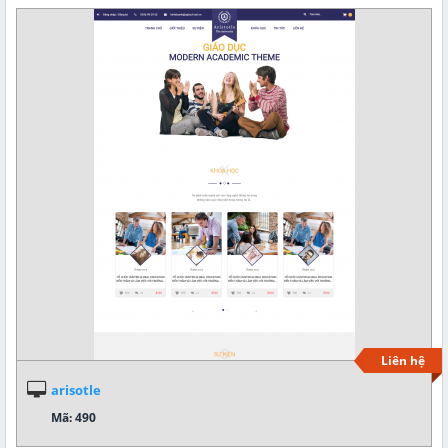
Liên hệ
arisotle
Mã: 490