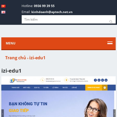
0936 99 39 55
Hotline:
kinhdoanh@aptech.net.vn
Email:
MENU
Trang chủ
izi-edu1
»
izi-edu1